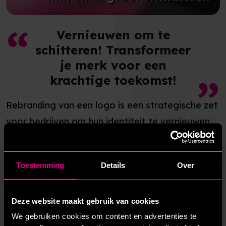
Vernieuwen om te
schitteren! Transformeer
je merk voor een
krachtige toekomst!
Rebranding van een logo is een strategische zet
voor bedrijven om hun identiteit te vernieuwen
en aan te passen aan veranderende
marktomstandigheden. Het houdt in dat het
Toestemming
Details
Over
huidige logo wordt herzien, met oog voor
modernisering en het uitdragen van nieuwe
waarden. Dit proces kan resulteren in een
Deze website maakt gebruik van cookies
We gebruiken cookies om content en advertenties te
krachtiger, eigentijdser en meer aantrekkelijk