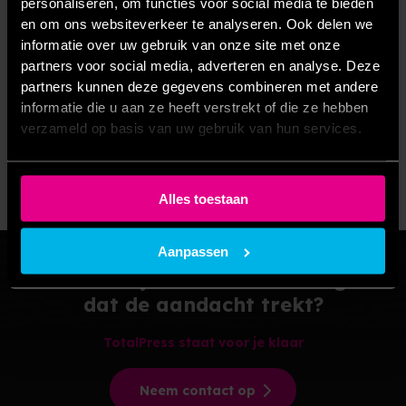
personaliseren, om functies voor social media te bieden
visueel symbool dat de kernwaarden van het
en om ons websiteverkeer te analyseren. Ook delen we
bedrijf weerspiegelt. Het doel is om de aandacht
informatie over uw gebruik van onze site met onze
partners voor social media, adverteren en analyse. Deze
van klanten te trekken, een frisse indruk te
partners kunnen deze gegevens combineren met andere
maken en relevant te blijven in een competitieve
informatie die u aan ze heeft verstrekt of die ze hebben
omgeving. Rebranding van een logo is een
verzameld op basis van uw gebruik van hun services.
strategische stap die de toekomst van een
merk vormgeeft.
Alles toestaan
Aanpassen
Zeker zijn van een branding
dat de aandacht trekt?
TotalPress staat voor je klaar
Neem contact op