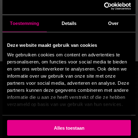
voorzien van een opvallende rode kleur, wat
bijdraagt aan een herkenbare en moderne
uitstraling van het bedrijf. Het resultaat is een
Toestemming
Details
Over
stijlvolle en functionele visuele upgrade van het
pand.
Deze website maakt gebruik van cookies
We gebruiken cookies om content en advertenties te
personaliseren, om functies voor social media te bieden
en om ons websiteverkeer te analyseren. Ook delen we
informatie over uw gebruik van onze site met onze
Zeker zijn van een
partners voor social media, adverteren en analyse. Deze
ontwerp dat bij je past?
partners kunnen deze gegevens combineren met andere
informatie die u aan ze heeft verstrekt of die ze hebben
TotalPress staat voor je klaar
verzameld op basis van uw gebruik van hun services.
Neem contact op
Alles toestaan