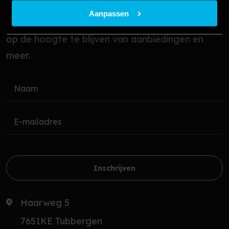
Blijf op de hoogte!
Aanpassen
Meld U aan voor de nieuwsbrief om automatisch
op de hoogte te blijven van aanbiedingen en
meer.
Inschrijven
Haarweg 5
7651KE Tubbergen