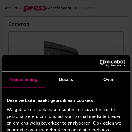
Stickers & Etiketten
Grootformaat
Carwrap
Carwrap
Toestemming
Details
Over
Deze website maakt gebruik van cookies
We gebruiken cookies om content en advertenties te
Materiaal
3M™ IJ280 (Carwrapfolie)
personaliseren, om functies voor social media te bieden
Laminaat
3M® 8428G (Carwrap laminaat)
en om ons websiteverkeer te analyseren. Ook delen we
informatie over uw gebruik van onze site met onze