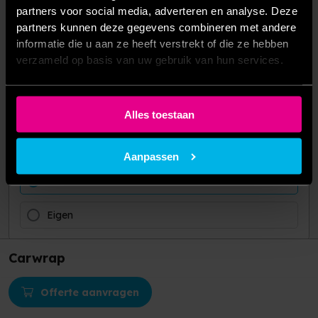
partners voor social media, adverteren en analyse. Deze
partners kunnen deze gegevens combineren met andere
Afwerking
informatie die u aan ze heeft verstrekt of die ze hebben
verzameld op basis van uw gebruik van hun services.
Schoonsnijden
Contoursnijden (through cut)
Alles toestaan
Formaat (breedte x hoogte)
Aanpassen
100 x 100 cm
Eigen
Carwrap
Persoonlijk advies nodig?
Offerte aanvragen